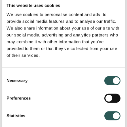
This website uses cookies
We use cookies to personalise content and ads, to
provide social media features and to analyse our traffic.
We also share information about your use of our site with
our social media, advertising and analytics partners who
may combine it with other information that you’ve
provided to them or that they’ve collected from your use
of their services.
Consent
NYA RAMAVTAL FÖR
Necessary
Selection
ELLAGÅRD OCH
Preferences
VÅRBACKEN
Statistics
Amplius har tecknat nya ramavtal för